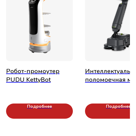
Робот-промоутер
Интеллектуальн
PUDU KettyBot
поломоечная м
PUDU SH1
Подробнее
Подробнее